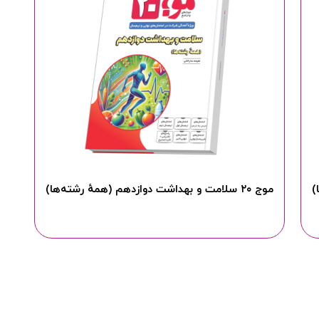
موج ۲۰ سلامت و بهداشت دوازدهم (همهٔ رشته‌ها)